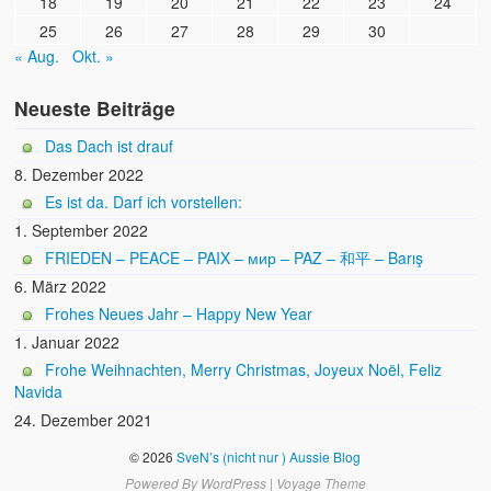
18
19
20
21
22
23
24
25
26
27
28
29
30
« Aug.
Okt. »
Neueste Beiträge
Das Dach ist drauf
8. Dezember 2022
Es ist da. Darf ich vorstellen:
1. September 2022
FRIEDEN – PEACE – PAIX – мир – PAZ – 和平 – Barış
6. März 2022
Frohes Neues Jahr – Happy New Year
1. Januar 2022
Frohe Weihnachten, Merry Christmas, Joyeux Noël, Feliz
Navida
24. Dezember 2021
© 2026
SveN’s (nicht nur ) Aussie Blog
Powered By
WordPress
|
Voyage Theme