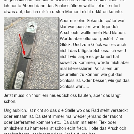
2016 – Deutschland
ich heute Abend dann das Schloss öffnen wollte fiel mir sofort
etwas auf, das ich mir im ersten Moment nicht erklären konnte.
2015 – Deutschland
Aber nur eine Sekunde später war
klar was passiert war. Irgendein
2014 – Frankreich
Arschloch wollte mein Rad klauen.
Wurde aber offenbar gestört. Zum
2012 – Dänemark
Glück. Und zum Glück war es auch
nicht das billigste Schloss. Ich weiß
2011 – Australien
nicht wie lange es gedauert hat
soweit zu kommen, würde mich aber
2008 – Australien
mal interessieren. Vor allem um
beurteilen zu können wie gut das
Der tägliche Wahnisnn
Schloss ist. Oder besser, wie gut das
Schloss war…..
Fahrrad
Jetzt muss ich “nur” ein neues Schloss kaufen, aber das langt
Womo 2.0
schon.
Unglaublich. Ist nicht so das die Stelle wo das Rad steht versteckt
sven-w.de
oder einsam ist. Da steht immer mal wieder jemand der raucht
oder Lieferanten kommen etc. Da dann mit einer Flex oder
copyright
ähnlichem zu hantieren ist schon echt frech. Hoffe das Arschloch
stoplert heute, schlägt mit dem Kopf auf und hat