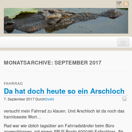
Home
MONATSARCHIVE:
SEPTEMBER 2017
Urlaub
2026 – Pyrenäen (Frankreich und Spanien)
FAHRRAD
2020 – Deutschland
Da hat doch heute so ein Arschloch
2019 – Island
7. September 2017
Durch
SveN
versucht mein Fahrrad zu klauen. Und Arschloch ist da noch das
2017 – Holland
harmloseste Wort…
2017 – London
Rad war wie üblich tagsüber am Fahrradständer beim Büro
angeschlossen, mit einem ABUS Bordo 6000/90 Faltschloss. Als