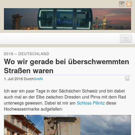
Home
2016 – DEUTSCHLAND
Wo wir gerade bei überschwemmten
Urlaub
Straßen waren
2026 – Pyrenäen (Frankreich und Spanien)
1. Juli 2016
Durch
SveN
2020 – Deutschland
Ich war ein paar Tage in der Sächsichen Schweiz und bin dabei
auch mal an der Elbe zwischen Dresden und Pirna mit dem Rad
2019 – Island
unterwegs gewesen. Dabei ist mir am
Schloss Pillnitz
diese
Hochwassermarke aufgefallen:
2017 – Holland
2017 – London
2016 – Deutschland