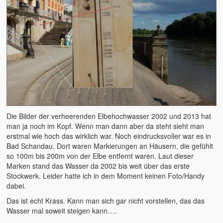
2015 – Deutschland
2014 – Frankreich
2012 – Dänemark
2011 – Australien
2008 – Australien
Die Bilder der verheerenden Elbehochwasser 2002 und 2013 hat
Der tägliche Wahnisnn
man ja noch im Kopf. Wenn man dann aber da steht sieht man
erstmal wie hoch das wirklich war. Noch eindrucksvoller war es in
Fahrrad
Bad Schandau. Dort waren Markierungen an Häusern, die gefühlt
so 100m bis 200m von der Elbe entfernt waren. Laut dieser
Womo 2.0
Marken stand das Wasser da 2002 bis weit über das erste
Stockwerk. Leider hatte ich in dem Moment keinen Foto/Handy
sven-w.de
dabei.
copyright
Das ist echt Krass. Kann man sich gar nicht vorstellen, das das
Wasser mal soweit steigen kann….
contact me