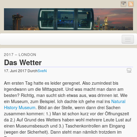
Home
2017 – LONDON
Das Wetter
Urlaub
17. Juni 2017
Durch
SveN
2026 – Pyrenäen (Frankreich und Spanien)
Am ersten Tag hatte es leider geregnet. Also zumindest bis
2020 – Deutschland
irgendwann um die Mittagszeit. Und was macht man dann am
besten? Richtig, man sucht sich etwas aus, was drinnen ist. Wie
2019 – Island
ein Museum, zum Beispiel. Ich dachte ich gehe mal ins
Natural
History Museum
. Blöd an der Stelle, wenn dann drei Sachen
2017 – Holland
zusammen kommen: 1.) Man ist schon kurz vor der Öffnungszeit
da 2.) Auf Grund des Wetters haben wohl mehrere Leute Lust auf
2017 – London
einen Museumsbesuch und 3.) Taschenkontrollen am Eingang
(wegen der Sicherheit). Dann steht man nämlich trotzdem im
2016 – Deutschland