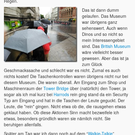
Regen.
Das ist dann dumm
2015 – Deutschland
gelaufen. Das Museum
war übrigens ganz
2014 – Frankreich
sehenswert. Auch wenn
Dinos und so nicht so
2012 – Dänemark
mein Interessengebiet
sind. Das
British Museum
2011 – Australien
wäre vielleicht besser
gewesen. Aber das ist ja
2008 – Australien
zum Glück
Geschmackssache und schlecht war es nicht. Zumal es auch
Der tägliche Wahnisnn
nichts kostet! Die Taschenkontrollen waren übrigens nicht nur bei
diesem Museum. Die waren überall. Am Eingang zum Shop und
Fahrrad
Maschinenraum der
Tower Bridge
über (natürlich) den Tower, ja
sogar als ich mal kurz bei
Harrods
rein ging stand da ein Security
Womo 2.0
Typ am Eingang und hat in die Taschen der Leute geguckt. Der
Leute, die *rein* gingen. Nicht etwa ob die, die rausgehen etwas
sven-w.de
geklaut haben. Ob diese Aktionen Sinn macht bezweifele ich
etwas, besonders gründlich waren sie nämlich nicht. Sie
copyright
beruhigen allenfalls.
contact me
Später am Tag war ich dann noch auf dem “
Walkie-Talkie
”