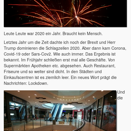
2015 – Deutschland
2014 – Frankreich
Leute Leute war 2020 ein Jahr. Braucht kein Mensch.
2012 – Dänemark
Letztes Jahr um die Zeit dachte ich noch der Brexit und Herr
2011 – Australien
Trump dominieren die Schlagzeilen 2020. Aber dann kam Corona,
Covid-19 oder Sars-Cov2. Wie auch immer. Das Ergebnis ist
2008 – Australien
bekannt. Im Frühjahr schließen erst mal alle Geschäfte. Von
Supermärkten Apotheken etc. abgesehen. Auch Restaurant,
Der tägliche Wahnisnn
Friseure und so weiter sind dicht. In den Städten und
Einkaufscentren ist es ziemlich leer. Ein neues Wort prägt die
Fahrrad
Nachrichten: Lockdown.
Und
Womo 2.0
die
sven-w.de
copyright
contact me