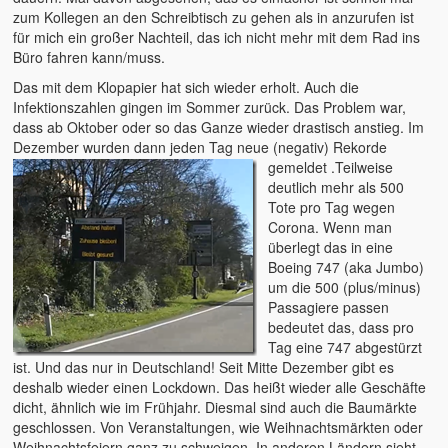
zum Kollegen an den Schreibtisch zu gehen als in anzurufen ist
für mich ein großer Nachteil, das ich nicht mehr mit dem Rad ins
Büro fahren kann/muss.
Das mit dem Klopapier hat sich wieder erholt. Auch die
Infektionszahlen gingen im Sommer zurück. Das Problem war,
dass ab Oktober oder so das Ganze wieder drastisch anstieg. Im
Dezember wurden dann jeden Tag
neue (negativ) Rekorde
gemeldet .Teilweise
deutlich mehr als 500
Tote pro Tag wegen
Corona. Wenn man
überlegt das in eine
Boeing 747 (aka Jumbo)
um die 500 (plus/minus)
Passagiere passen
bedeutet das, dass pro
Tag eine 747 abgestürzt
ist. Und das nur in Deutschland! Seit Mitte Dezember gibt es
deshalb wieder einen Lockdown. Das heißt wieder alle Geschäfte
dicht, ähnlich wie im Frühjahr. Diesmal sind auch die Baumärkte
geschlossen. Von Veranstaltungen, wie Weihnachtsmärkten oder
Weihnachtsfeiern ganz zu schweigen. In anderen Ländern sieht