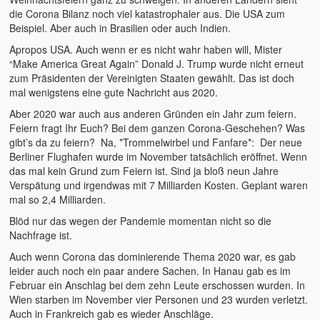
die Corona Bilanz noch viel katastrophaler aus. Die USA zum
Beispiel. Aber auch in Brasilien oder auch Indien.
Apropos USA. Auch wenn er es nicht wahr haben will, Mister
“Make America Great Again” Donald J. Trump wurde nicht erneut
zum Präsidenten der Vereinigten Staaten gewählt. Das ist doch
mal wenigstens eine gute Nachricht aus 2020.
Aber 2020 war auch aus anderen Gründen ein Jahr zum feiern.
Feiern fragt Ihr Euch? Bei dem ganzen Corona-Geschehen? Was
gibt’s da zu feiern? Na, *Trommelwirbel und Fanfare*: Der neue
Berliner Flughafen wurde im November tatsächlich eröffnet. Wenn
das mal kein Grund zum Feiern ist. Sind ja bloß neun Jahre
Verspätung und irgendwas mit 7 Milliarden Kosten. Geplant waren
mal so 2,4 Milliarden.
Blöd nur das wegen der Pandemie momentan nicht so die
Nachfrage ist.
Auch wenn Corona das dominierende Thema 2020 war, es gab
leider auch noch ein paar andere Sachen. In Hanau gab es im
Februar ein Anschlag bei dem zehn Leute erschossen wurden. In
Wien starben im November vier Personen und 23 wurden verletzt.
Auch in Frankreich gab es wieder Anschläge.