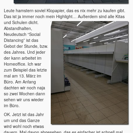
Leute hamstern soviel Klopapier, das es nix mehr zu kaufen gibt.
Das ist ja immer noch mein Highlight…
Außerdem sind alle Kitas
und Schulen dicht.
Abstandhalten,
Neudeutsch “Social
Distancing” ist das
Gebot der Stunde, bzw.
des Jahres. Und jeder
der kann arbeitet im
Homeoffice. Ich war
zum Beispiel das letzte
mal am 13. März im
Büro. Am Anfang
dachten wir noch naja
so zwei Wochen dann
sehen wir uns wieder
im Büro.
OK. Jetzt ist das Jahr
um und das Ganze
wird wohl noch etwas
dauern. Mal davon abgesehen, das es einfacher ist schnell mal