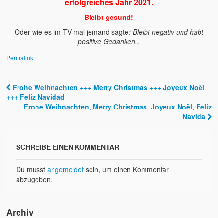
erfolgreiches Jahr 2021.
Bleibt gesund!
Oder wie es im TV mal jemand sagte:“
Bleibt negativ und habt
positive Gedanken
„.
Permalink
Frohe Weihnachten +++ Merry Christmas +++ Joyeux Noël
Post navigation
+++ Feliz Navidad
Frohe Weihnachten, Merry Christmas, Joyeux Noël, Feliz
Navida
SCHREIBE EINEN KOMMENTAR
Du musst
angemeldet
sein, um einen Kommentar
abzugeben.
Archiv