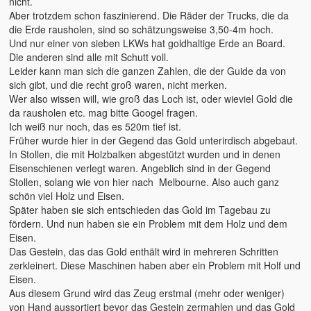
nicht.
Aber trotzdem schon faszinierend. Die Räder der Trucks, die da
2015 – Deutschland
die Erde rausholen, sind so schätzungsweise 3,50-4m hoch.
Und nur einer von sieben LKWs hat goldhaltige Erde an Board.
2014 – Frankreich
Die anderen sind alle mit Schutt voll.
Leider kann man sich die ganzen Zahlen, die der Guide da von
2012 – Dänemark
sich gibt, und die recht groß waren, nicht merken.
Wer also wissen will, wie groß das Loch ist, oder wieviel Gold die
2011 – Australien
da rausholen etc. mag bitte Googel fragen.
Ich weiß nur noch, das es 520m tief ist.
2008 – Australien
Früher wurde hier in der Gegend das Gold unterirdisch abgebaut.
In Stollen, die mit Holzbalken abgestützt wurden und in denen
Der tägliche Wahnisnn
Eisenschienen verlegt waren. Angeblich sind in der Gegend
Stollen, solang wie von hier nach Melbourne. Also auch ganz
Fahrrad
schön viel Holz und Eisen.
Später haben sie sich entschieden das Gold im Tagebau zu
Womo 2.0
fördern. Und nun haben sie ein Problem mit dem Holz und dem
Eisen.
sven-w.de
Das Gestein, das das Gold enthält wird in mehreren Schritten
zerkleinert. Diese Maschinen haben aber ein Problem mit Holf und
copyright
Eisen.
Aus diesem Grund wird das Zeug erstmal (mehr oder weniger)
contact me
von Hand aussortiert bevor das Gestein zermahlen und das Gold