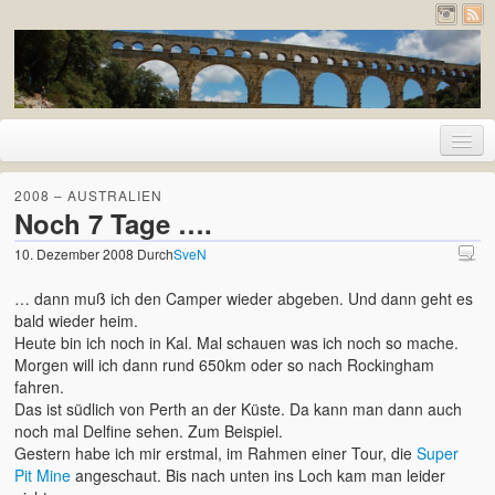
Home
2008 – AUSTRALIEN
Noch 7 Tage ….
Urlaub
10. Dezember 2008
Durch
SveN
2026 – Pyrenäen (Frankreich und Spanien)
… dann muß ich den Camper wieder abgeben. Und dann geht es
2020 – Deutschland
bald wieder heim.
Heute bin ich noch in Kal. Mal schauen was ich noch so mache.
2019 – Island
Morgen will ich dann rund 650km oder so nach Rockingham
fahren.
2017 – Holland
Das ist südlich von Perth an der Küste. Da kann man dann auch
noch mal Delfine sehen. Zum Beispiel.
2017 – London
Gestern habe ich mir erstmal, im Rahmen einer Tour, die
Super
Pit Mine
angeschaut. Bis nach unten ins Loch kam man leider
2016 – Deutschland