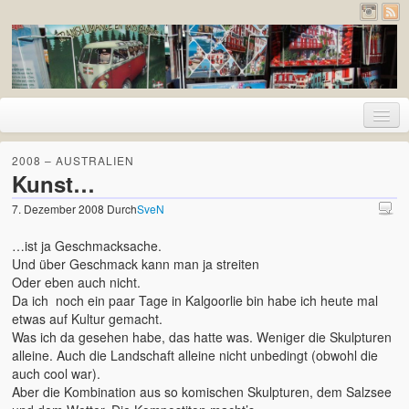
Home
2008 – AUSTRALIEN
Kunst…
Urlaub
7. Dezember 2008
Durch
SveN
2026 – Pyrenäen (Frankreich und Spanien)
…ist ja Geschmacksache.
2020 – Deutschland
Und über Geschmack kann man ja streiten
Oder eben auch nicht.
2019 – Island
Da ich noch ein paar Tage in Kalgoorlie bin habe ich heute mal
etwas auf Kultur gemacht.
2017 – Holland
Was ich da gesehen habe, das hatte was. Weniger die Skulpturen
alleine. Auch die Landschaft alleine nicht unbedingt (obwohl die
2017 – London
auch cool war).
Aber die Kombination aus so komischen Skulpturen, dem Salzsee
2016 – Deutschland