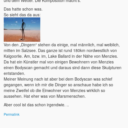
und dem Wetter. Die Kompostiton macht’s.
Das hatte schon was.
2015 – Deutschland
So sieht das da aus:
2014 – Frankreich
2012 – Dänemark
Von den „Dingern“ stehen da einige, mal männlich, mal weiblich,
2011 – Australien
mitten im Salzsee. Das ganze ist rund 180km nordwestlich von
Kalgoorlie. Am, bzw. im, Lake Ballard in der Nähe von Menzies.
2008 – Australien
Da hat ein Künstler mal von einigen Bewohnern von Menzies
einen Bodyscan gemacht und daraus sind dann diese Skulpturen
Der tägliche Wahnisnn
entstanden.
Meiner Meinung nach ist aber bei dem Bodyscan was schief
Fahrrad
gegangen, wenn ich mir die Dinger so anschaue habe ich so
meine Zweifel ob die Einwohner von Menzies wirklich so
Womo 2.0
aussehen. Hat eher was von Marsmenschen.
sven-w.de
Aber cool ist das schon irgendwie. ..
copyright
Permalink
contact me