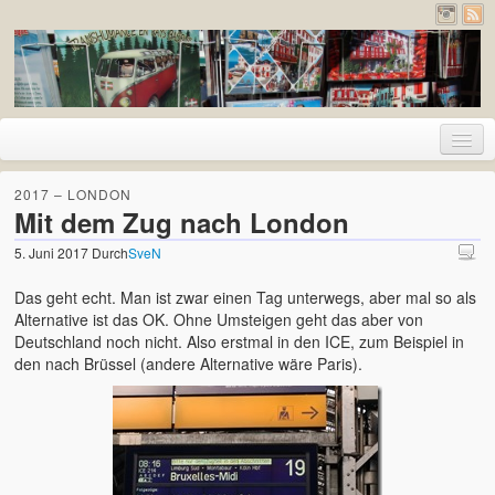
Home
2017 – LONDON
Mit dem Zug nach London
Urlaub
5. Juni 2017
Durch
SveN
2026 – Pyrenäen (Frankreich und Spanien)
Das geht echt. Man ist zwar einen Tag unterwegs, aber mal so als
2020 – Deutschland
Alternative ist das OK. Ohne Umsteigen geht das aber von
Deutschland noch nicht. Also erstmal in den ICE, zum Beispiel in
2019 – Island
den nach Brüssel (andere Alternative wäre Paris).
2017 – Holland
2017 – London
2016 – Deutschland