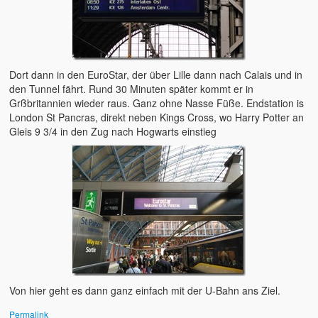
2015 – Deutschland
2014 – Frankreich
Dort dann in den EuroStar, der über Lille dann nach Calais und in
2012 – Dänemark
den Tunnel fährt. Rund 30 Minuten später kommt er in
Grßbritannien wieder raus. Ganz ohne Nasse Füße. Endstation is
2011 – Australien
London St Pancras, direkt neben Kings Cross, wo Harry Potter an
Gleis 9 3/4 in den Zug nach Hogwarts einstieg
2008 – Australien
Der tägliche Wahnisnn
Fahrrad
Womo 2.0
sven-w.de
copyright
Von hier geht es dann ganz einfach mit der U-Bahn ans Ziel.
contact me
Permalink