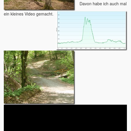
Davon habe ich auch mal
2015 – Deutschland
ein kleines Video gemacht.
2014 – Frankreich
2012 – Dänemark
2011 – Australien
2008 – Australien
Der tägliche Wahnisnn
Fahrrad
Womo 2.0
sven-w.de
copyright
contact me