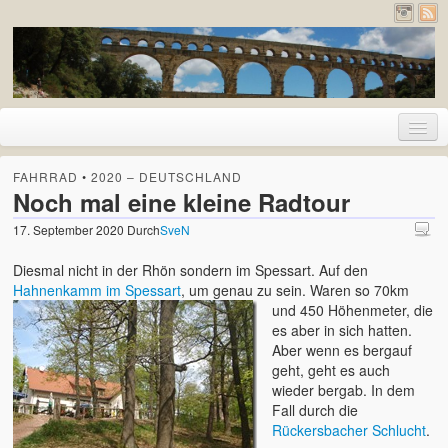
Home
FAHRRAD
•
2020 – DEUTSCHLAND
Noch mal eine kleine Radtour
Urlaub
17. September 2020
Durch
SveN
2026 – Pyrenäen (Frankreich und Spanien)
Diesmal nicht in der Rhön sondern im Spessart. Auf den
2020 – Deutschland
Hahnenkamm im Spessart
,
um genau zu sein.
Waren so 70km
und 450 Höhenmeter, die
2019 – Island
es aber in sich hatten.
Aber wenn es bergauf
2017 – Holland
geht, geht es auch
wieder bergab. In dem
2017 – London
Fall durch die
Rückersbacher Schlucht
.
2016 – Deutschland