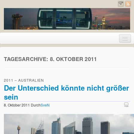
Home
TAGESARCHIVE:
8. OKTOBER 2011
Urlaub
2026 – Pyrenäen (Frankreich und Spanien)
2011 – AUSTRALIEN
2020 – Deutschland
Der Unterschied könnte nicht größer
sein
2019 – Island
8. Oktober 2011
Durch
SveN
2017 – Holland
2017 – London
2016 – Deutschland