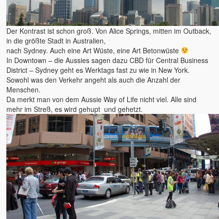
2015 – Deutschland
Der Kontrast ist schon groß. Von Alice Springs, mitten im Outback,
2014 – Frankreich
in die größte Stadt in Australien,
nach Sydney. Auch eine Art Wüste, eine Art Betonwüste
2012 – Dänemark
In Downtown – die Aussies sagen dazu CBD für Central Business
District – Sydney geht es Werktags fast zu wie in New York.
2011 – Australien
Sowohl was den Verkehr angeht als auch die Anzahl der
Menschen.
2008 – Australien
Da merkt man von dem Aussie Way of Life nicht viel. Alle sind
mehr im Streß, es wird gehupt und gehetzt.
Der tägliche Wahnisnn
Fahrrad
Womo 2.0
sven-w.de
copyright
contact me