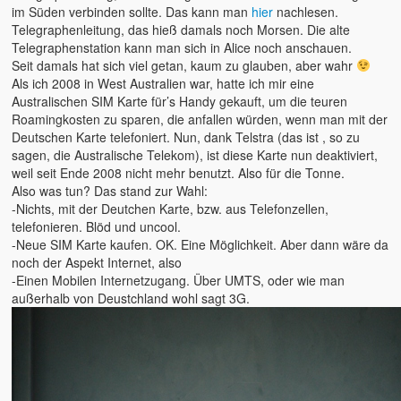
im Süden verbinden sollte. Das kann man
hier
nachlesen.
Telegraphenleitung, das hieß damals noch Morsen. Die alte
2015 – Deutschland
Telegraphenstation kann man sich in Alice noch anschauen.
Seit damals hat sich viel getan, kaum zu glauben, aber wahr
2014 – Frankreich
Als ich 2008 in West Australien war, hatte ich mir eine
Australischen SIM Karte für’s Handy gekauft, um die teuren
2012 – Dänemark
Roamingkosten zu sparen, die anfallen würden, wenn man mit der
Deutschen Karte telefoniert. Nun, dank Telstra (das ist , so zu
2011 – Australien
sagen, die Australische Telekom), ist diese Karte nun deaktiviert,
weil seit Ende 2008 nicht mehr benutzt. Also für die Tonne.
2008 – Australien
Also was tun? Das stand zur Wahl:
-Nichts, mit der Deutchen Karte, bzw. aus Telefonzellen,
Der tägliche Wahnisnn
telefonieren. Blöd und uncool.
-Neue SIM Karte kaufen. OK. Eine Möglichkeit. Aber dann wäre da
Fahrrad
noch der Aspekt Internet, also
-Einen Mobilen Internetzugang. Über UMTS, oder wie man
Womo 2.0
außerhalb von Deustchland wohl sagt 3G.
sven-w.de
copyright
contact me