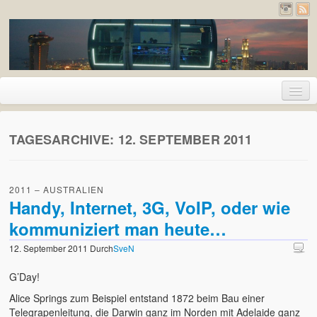
Home
TAGESARCHIVE:
12. SEPTEMBER 2011
Urlaub
2026 – Pyrenäen (Frankreich und Spanien)
2011 – AUSTRALIEN
2020 – Deutschland
Handy, Internet, 3G, VoIP, oder wie
kommuniziert man heute…
2019 – Island
12. September 2011
Durch
SveN
2017 – Holland
G’Day!
2017 – London
Alice Springs zum Beispiel entstand 1872 beim Bau einer
Telegrapenleitung, die Darwin ganz im Norden mit Adelaide ganz
2016 – Deutschland