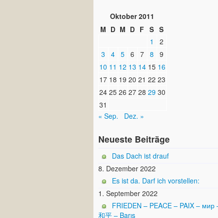
Oktober 2011
M
D
M
D
F
S
S
1
2
3
4
5
6
7
8
9
10
11
12
13
14
15
16
17
18
19
20
21
22
23
24
25
26
27
28
29
30
31
« Sep.
Dez. »
Neueste Beiträge
Das Dach ist drauf
8. Dezember 2022
Es ist da. Darf ich vorstellen:
1. September 2022
FRIEDEN – PEACE – PAIX – мир 
和平 – Barış