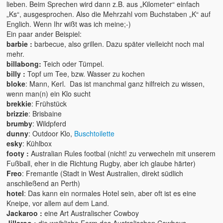
lieben. Beim Sprechen wird dann z.B. aus „Kilometer“ einfach
2016 – Deutschland
„Ks“, ausgesprochen. Also die Mehrzahl vom Buchstaben „K“ auf
Englich. Wenn Ihr wißt was ich meine;-)
2015 – Deutschland
Ein paar ander Beispiel:
barbie :
barbecue, also grillen. Dazu später vielleicht noch mal
2014 – Frankreich
mehr.
billabong:
Teich oder Tümpel.
2012 – Dänemark
billy :
Topf um Tee, bzw. Wasser zu kochen
bloke
: Mann, Kerl. Das ist manchmal ganz hilfreich zu wissen,
2011 – Australien
wenn man(n) ein Klo sucht
brekkie
: Frühstück
2008 – Australien
brizzie
: Brisbaine
brumby
: Wildpferd
Der tägliche Wahnisnn
dunny
: Outdoor Klo,
Buschtoilette
esky
: Kühlbox
Fahrrad
footy :
Australian Rules footbal (nicht! zu verwecheln mit unserem
Fußball, eher in die Richtung Rugby, aber ich glaube härter)
Womo 2.0
Freo
: Fremantle (Stadt in West Australien, direkt südlich
anschließend an Perth)
sven-w.de
hotel
: Das kann ein normales Hotel sein, aber oft ist es eine
Kneipe, vor allem auf dem Land.
copyright
Jackaroo :
eine Art Australischer Cowboy
Jillaroo :
die weibliche Form des Australischen Cowboys