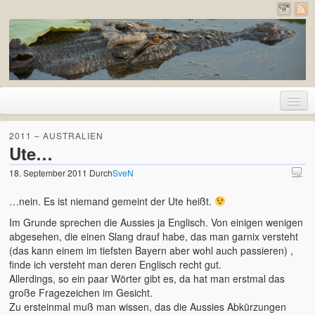
Home
2011 – AUSTRALIEN
Ute…
Urlaub
18. September 2011
Durch
SveN
2026 – Pyrenäen (Frankreich und Spanien)
…nein. Es ist niemand gemeint der Ute heißt.
2020 – Deutschland
Im Grunde sprechen die Aussies ja Englisch. Von einigen wenigen
abgesehen, die einen Slang drauf habe, das man garnix versteht
2019 – Island
(das kann einem im tiefsten Bayern aber wohl auch passieren) ,
finde ich versteht man deren Englisch recht gut.
2017 – Holland
Allerdings, so ein paar Wörter gibt es, da hat man erstmal das
große Fragezeichen im Gesicht.
2017 – London
Zu ersteinmal muß man wissen, das die Aussies Abkürzungen