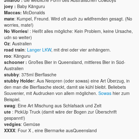
contact me
joey :
Baby Känguru
Maccas:
McDonalds
mate
: Kumpel, Freund. Wird oft auch zu wildfremden gesagt. (No
worries, mate!)
No Worries
! : Heißt alles mögliche: Kein Problem, keine Ursache,
udn so weiter)
Oz
: Australien
road train
:
Langer LKW
, mit drei oder vier anhängern.
roo
: Känguru
schooner :
Großes Bier in Queensland, mittleres Bier in Süd-
Australien
stubby
: 375ml Bierflasche
stubby Holde
r: Aus Neopren (oder sowas) eine Art Überzug, in
den man die Bierflasche steckt, damit sie kühl bleibt. Beliebets
Souvenier, mit Audrucken von allem möglichen.
Sowas
hier zum
Beispiel.
swag
: Eine Art Mischung aus Schlafsack und Zelt
ute
: PickUp Truck (damit wäre der Bogen zur Überschrift
gespannt!)
vedgies
: Gemüse
XXXX
: Four X , eine Biermarke ausQueensland