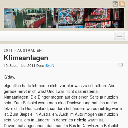
Home
2011 – AUSTRALIEN
Klimaanlagen
Urlaub
19. September 2011
Durch
SveN
2026 – Pyrenäen (Frankreich und Spanien)
G’day,
2020 – Deutschland
eigentlich hatte ich heute nicht vor hier was zu schreiben. Aber
gerade nervt mich was! Und zwar nicht das erstemal.
2019 – Island
Klimaanlagen. Die Dinger mögen auf der einen Seite ja nützlich
sein. Zum Beispiel wenn man eine Dachwohung hat, ich meine
2017 – Holland
jetz nicht in Deutschland, sondern in Ländern wo es
richtig
warm
ist. Zum Biepsiel in Australien. Auch im Auto mögen sie nützlich
2017 – London
sein, vor allem in Ländern in denen es
richtig
warm ist.
Davon mal abgesehen, das man im Bus in Darwin zum Beispiel
2016 – Deutschland