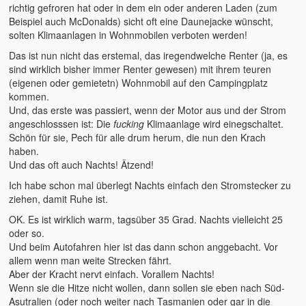
richtig gefroren hat oder in dem ein oder anderen Laden (zum
Beispiel auch McDonalds) sicht oft eine Daunejacke wünscht,
2015 – Deutschland
solten Klimaanlagen in Wohnmobilen verboten werden!
2014 – Frankreich
Das ist nun nicht das erstemal, das iregendwelche Renter (ja, es
sind wirklich bisher immer Renter gewesen) mit ihrem teuren
2012 – Dänemark
(eigenen oder gemietetn) Wohnmobil auf den Campingplatz
kommen.
2011 – Australien
Und, das erste was passiert, wenn der Motor aus und der Strom
angeschlosssen ist: Die
fucking
Klimaanlage wird einegschaltet.
2008 – Australien
Schön für sie, Pech für alle drum herum, die nun den Krach
haben.
Der tägliche Wahnisnn
Und das oft auch Nachts! Ätzend!
Ich habe schon mal überlegt Nachts einfach den Stromstecker zu
Fahrrad
ziehen, damit Ruhe ist.
Womo 2.0
OK. Es ist wirklich warm, tagsüber 35 Grad. Nachts vielleicht 25
oder so.
sven-w.de
Und beim Autofahren hier ist das dann schon anggebacht. Vor
allem wenn man weite Strecken fährt.
copyright
Aber der Kracht nervt einfach. Vorallem Nachts!
Wenn sie die Hitze nicht wollen, dann sollen sie eben nach Süd-
contact me
Asutralien (oder noch weiter nach Tasmanien oder gar in die