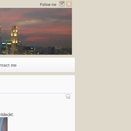
Follow me
ntact me
tdeckt: