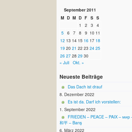
September 2011
M
D
M
D
F
S
S
1
2
3
4
5
6
7
8
9
10
11
12
13
14
15
16
17
18
19
20
21
22
23
24
25
26
27
28
29
30
« Juli
Okt. »
Neueste Beiträge
Das Dach ist drauf
8. Dezember 2022
Es ist da. Darf ich vorstellen:
1. September 2022
FRIEDEN – PEACE – PAIX – мир 
和平 – Barış
6. März 2022